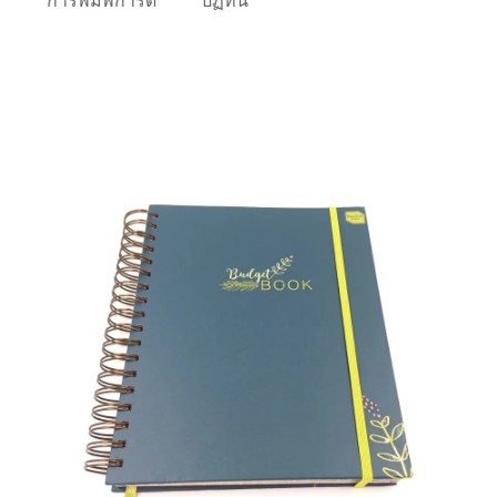
การพิมพ์การ์ด
ปฏิทิน