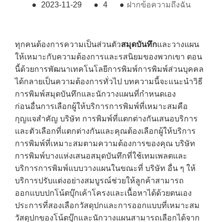
●
2023-11-29
●
4
●
ฝากข้อความถึงฉัน
ทุกคนต้องการความเป็นส่วนตัว
สมุดบันทึก
และวางแผน
ให้เหมาะกับความต้องการและรสนิยมของพวกเขา ตอน
นี้ด้วยการพัฒนาเทคโนโลยีการพิมพ์การพิมพ์ส่วนบุคคล
ได้กลายเป็นความต้องการทั่วไป บทความนี้จะแนะนำวิธี
การพิมพ์สมุดบันทึกและนักวางแผนที่กำหนดเอง
ก่อนอื่นการเลือกผู้ให้บริการการพิมพ์ที่เหมาะสมคือ
กุญแจสำคัญ บริษัท การพิมพ์ที่แตกต่างกันเสนอบริการ
และตัวเลือกที่แตกต่างกันและคุณต้องเลือกผู้ให้บริการ
การพิมพ์ที่เหมาะสมตามความต้องการของคุณ บริษัท
การพิมพ์บางแห่งเสนอสมุดบันทึกที่ใช้เทมเพลตและ
บริการการพิมพ์แบบวางแผนในขณะที่ บริษัท อื่น ๆ ให้
บริการปรับแต่งอย่างสมบูรณ์ช่วยให้ลูกค้าสามารถ
ออกแบบปกโน้ตบุ๊กเค้าโครงและเนื้อหาได้ด้วยตนเอง
ประการที่สองเลือกวัสดุปกและการออกแบบที่เหมาะสม
วัสดุปกของโน้ตบุ๊กและนักวางแผนสามารถเลือกได้จาก