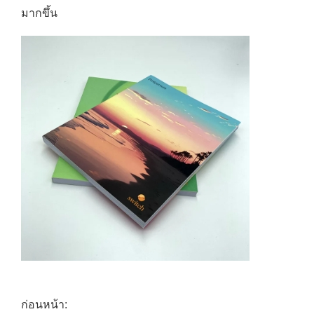
มากขึ้น
ก่อนหน้า: