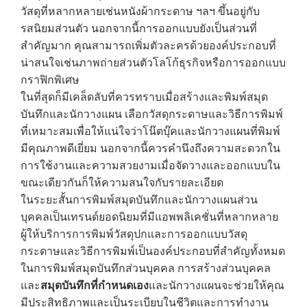
วัสดุที่หลากหลายเช่นหนังผ้ากระดาษ ฯลฯ ขึ้นอยู่กับ
รสนิยมส่วนตัว นอกจากนี้การออกแบบยังเป็นส่วนที่
สำคัญมาก คุณสามารถเพิ่มตัวละครด้วยองค์ประกอบที่
น่าสนใจเช่นภาพถ่ายส่วนตัวโลโก้ธุรกิจหรือการออกแบบ
กราฟิกพิเศษ
ในที่สุดก็มีเคล็ดลับที่ควรทราบเมื่อสร้างและพิมพ์สมุด
บันทึกและนักวางแผน เลือกวัสดุกระดาษและวิธีการพิมพ์
ที่เหมาะสมเพื่อให้แน่ใจว่าโน๊ตบุ๊คและนักวางแผนที่พิมพ์
มีคุณภาพดีเยี่ยม นอกจากนี้ควรคำนึงถึงความสะดวกใน
การใช้งานและความสวยงามเมื่อจัดวางและออกแบบใน
ขณะเดียวกันก็ให้ความสนใจกับรายละเอียด
ในระยะสั้นการพิมพ์สมุดบันทึกและนักวางแผนส่วน
บุคคลเป็นเทรนด์ยอดนิยมที่มีแอพพลิเคชั่นที่หลากหลาย
ผู้ให้บริการการพิมพ์วัสดุปกและการออกแบบวัสดุ
กระดาษและวิธีการพิมพ์เป็นองค์ประกอบที่สำคัญทั้งหมด
ในการพิมพ์สมุดบันทึกส่วนบุคคล การสร้างส่วนบุคคล
และ
สมุดบันทึกที่กำหนดเอง
และนักวางแผนจะช่วยให้คุณ
มีประสิทธิภาพและเป็นระเบียบในชีวิตและการทำงาน