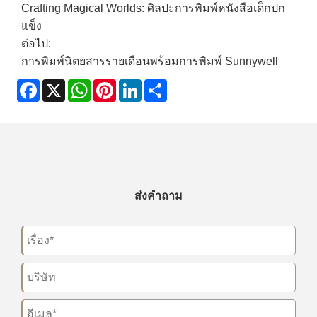
Crafting Magical Worlds: ศิลปะการพิมพ์หนังสือเด็กปก
แข็ง
ต่อไป:
การพิมพ์นิตยสารรายเดือนพร้อมการพิมพ์ Sunnywell
Facebook
X
WhatsApp
Pinterest
LinkedIn
Share
ส่งคำถาม